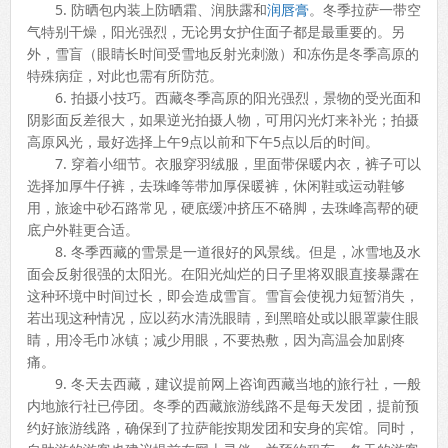
5. 防晒包内装上防晒霜、润肤露和
润唇膏
。冬季拉萨一带空
气特别干燥，阳光强烈，无论男女护住面子都是最重要的。另
外，雪盲（眼睛长时间受雪地反射光刺激）和冻伤是冬季高原的
特殊病症，对此也需有所防范。
6. 拍摄小技巧。西藏冬季高原的阳光强烈，景物的受光面和
阴影面反差很大，如果逆光拍摄人物，可用闪光灯来补光；拍摄
高原风光，最好选择上午9点以前和下午5点以后的时间。
7. 穿着小细节。衣服穿羽绒服，里面带保暖内衣，裤子可以
选择加厚牛仔裤，去珠峰等带加厚保暖裤，休闲鞋或运动鞋够
用，旅途中砂石路常见，硬底缓冲挤压不硌脚，去珠峰高帮的硬
底户外鞋更合适。
8. 冬季西藏的雪景是一道很好的风景线。但是，冰雪地及水
面会反射很强的太阳光。在阳光灿烂的日子里将双眼直接暴露在
这种环境中时间过长，即会造成雪盲。雪盲会使视力短暂消失，
若出现这种情况，应以药水清洗眼睛，到黑暗处或以眼罩蒙住眼
睛，用冷毛巾冰镇；减少用眼，不要热敷，因为高温会加剧疼
痛。
9. 冬天去西藏，建议提前网上咨询西藏当地的旅行社，一般
内地旅行社已停团。冬季的西藏旅游线路不是每天发团，提前预
约好旅游线路，确保到了拉萨能按期发团和安身的宾馆。同时，