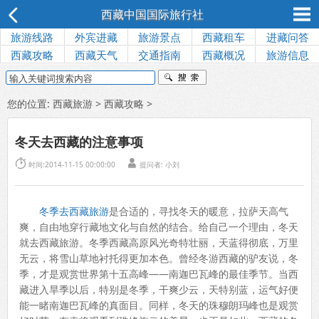
西藏中国国际旅行社
旅游线路
外宾进藏
旅游景点
西藏租车
进藏问答
西藏攻略
西藏天气
交通指南
西藏概况
旅游信息
您的位置:
西藏旅游
>
西藏攻略
>
冬天去西藏的注意事项


时间:2014-11-15 00:00:00
提问者:
小刘
冬季去西藏旅游
是合适的，寻找冬天的暖意，拉萨天高气
爽，自由地穿行藏地文化与自然的结合。给自己一个理由，冬天
就去西藏旅游。冬季西藏高原风光奇特壮丽，天蓝得彻底，万里
无云，将雪山草地衬托得更加本色。曾经冬游西藏的驴友说，冬
季，才是观赏世界第十五高峰——南迦巴瓦峰的最佳季节。当西
藏进入旱季以后，特别是冬季，干爽少云，天特别蓝，运气好便
能一睹南迦巴瓦峰的真面目。同样，冬天的珠穆朗玛峰也是观赏