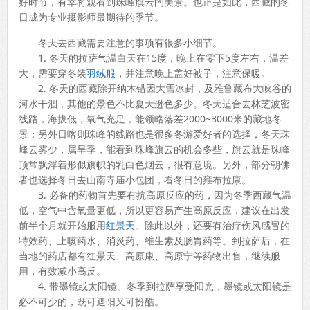
好时节，有幸将观看到珠峰旗云的美景。也正是如此，西藏的冬
日成为专业摄影师最期待的季节。
冬天去西藏需要注意的事项有很多小细节。
1. 冬天的拉萨气温白天在15度，晚上在零下5度左右，温差
大，需要穿冬装
羽绒服
，并注意晚上盖好被子，注意保暖。
2. 冬天的西藏除开纳木错因大雪冰封，及雅鲁藏布大峡谷的
河水干涸，其他的景色不比夏天逊色多少。冬天适合去林芝波密
线路，海拔低，氧气充足，能领略落差2000~3000米的藏地冬
景；另外日喀则珠峰的线路也是很多冬游爱好者的选择，冬天珠
峰云雾少，属旱季，能看到珠峰旗云的机会多些，旗云就是珠峰
顶常飘浮着形似旗帜的乳白色烟云，很有意境。另外，部分朝佛
者也选择冬日去山南寺庙小包团，看冬日的雍布拉康。
3. 必备的药物首先要有抗高原反应的药，因为冬季西藏气温
低，空气中含氧量更低，所以更容易产生高原反应，建议在出发
前半个月就开始服用
红景天
。除此以外，还要有治疗伤风感冒的
特效药、止咳药水、消炎药、维生素及肠胃药等。到拉萨后，在
当地的药店都有红景天、高原康、高原宁等药物出售，继续服
用，有效减小高反。
4. 带墨镜或太阳镜。冬季到拉萨享受阳光，墨镜或太阳镜是
必不可少的，既可遮阳又可扮酷。