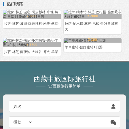
热门线路
¥ 3860
¥ 2880
拉萨-林芝-波密-岗云杉林-米堆-然乌-
拉萨-纳木错-林芝-巴松措-雅鲁藏布
大
¥ 380
¥ 2760
羊卓雍错-普姆雍错1日游
拉萨-林芝-南伊沟-大峡谷-篝火-羊湖-
西藏中旅国际旅行社
让西藏旅行更简单
姓名

