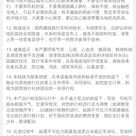
有些习惯不能以城市人的心态标准来衡量，不要去计较和指责他
们。不要和司机吵架，不要离团观藏人葬礼，偶有不慎，就会触怒
当地人，引起不必要的风波；有关藏族的风俗习惯、禁忌等导游会
有详细介绍，大家要小心留意、紧记在心敬请尊重当地民风民俗。
12. 限速提示：因西藏线路行车时间较长，为保障安全，拉萨以外的
地区路段全程限速，许多时间是在车上，难免不能按时吃饭，请客
人带一些零食及饼干，也可带一些西洋参用于提神。
13. 健康提示：有严重呼吸气管、心脏、心血管、糖尿病、精神疾病
及感冒患者不宜进藏，请谨慎选择(后附高原反应的详细应对办法)。
因藏区经济、医疗等条件有限，且高海拔地区环境复杂，请旅游者
自备抗高反、防过敏、消炎、感冒等药品，以备急需。
14. 本线路为散客拼团，在承诺服务内容和标准不变的前提下 ，可
能会与其他旅行社的客人合并用车，共同游玩。如您提交订单，则
视为接受旅行社拼团后统一安排行程。
15. 本产品行程实际出行中，在不减少景点的前提下，导游、司机可
能会根据天气、交通等情况，对您的行程进行适当调整（如调整景
点游览顺序等），以确保行程顺利进行。如因不可抗力等因素确实
无法执行原行程计划，对于因此而造成的费用变更，我社实行多退
少补，敬请配合。
16. 出游过程中，如遇不可抗力因素造成景点未能正常游玩，导游经