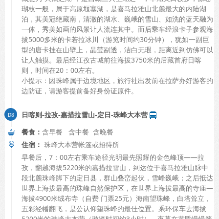
瑚枝一般，属于高原堰塞湖，是喜马拉雅山北麓最大的内陆湖
泊，其美冠绝藏南，清澈的湖水、巍峨的雪山、如洗的蓝天融为
一体，秀美如画的风景让人流连其中。而后乘车经浪卡子参观海
拔5000多米的卡若拉冰川（游览时间约30分钟），犹如一副巨
型的唐卡挂在山壁上，晶莹剔透，洁白无瑕，距离近到仿佛可以
让人触摸。最后经江孜古城前往海拔3750米的后藏首府日喀
则，时间在20：00左右。
小提示：因珠峰属于边境地区，旅行社出发前在拉萨办好游客的
边防证，请游客提前备好身份证原件。
日喀则-拉孜-嘉措拉雪山-定日-珠峰大本营
餐食：
含早餐 含中餐 含晚餐
住宿：
珠峰大本营帐篷或招待所
早餐后，7：00左右乘车途径光明最先照耀的金色峰顶——拉
孜，翻越海拔5220米的嘉措拉雪山，到达位于喜马拉雅山脉中
段北麓珠峰脚下的定日县，群山叠峦起伏，雪峰巍峨；之后抵达
世界上海拔最高的珠峰自然保护区，在世界上海拔最高的寺庙—
海拔4900米绒布寺（自费 门票25元）海南望珠峰，白塔耸立，
五彩经幡翻飞，是公认仰望珠峰的最佳位置。乘环保车去海拔
5200米的珠峰大本营（游览时间约3小时），夜幕在黄昏慢慢笼