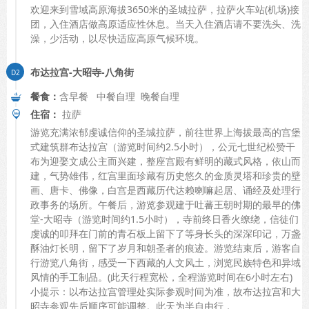
欢迎来到雪域高原海拔3650米的圣城拉萨，拉萨火车站(机场)接
团，入住酒店做高原适应性休息。当天入住酒店请不要洗头、洗
澡，少活动，以尽快适应高原气候环境。
布达拉宫-大昭寺-八角街
餐食：
含早餐 中餐自理 晚餐自理
住宿：
拉萨
游览充满浓郁虔诚信仰的圣城拉萨，前往世界上海拔最高的宫堡
式建筑群布达拉宫（游览时间约2.5小时），公元七世纪松赞干
布为迎娶文成公主而兴建，整座宫殿有鲜明的藏式风格，依山而
建，气势雄伟，红宫里面珍藏有历史悠久的金质灵塔和珍贵的壁
画、唐卡、佛像，白宫是西藏历代达赖喇嘛起居、诵经及处理行
政事务的场所。午餐后，游览参观建于吐蕃王朝时期的最早的佛
堂-大昭寺（游览时间约1.5小时），寺前终日香火缭绕，信徒们
虔诚的叩拜在门前的青石板上留下了等身长头的深深印记，万盏
酥油灯长明，留下了岁月和朝圣者的痕迹。游览结束后，游客自
行游览八角街，感受一下西藏的人文风土，浏览民族特色和异域
风情的手工制品。(此天行程宽松，全程游览时间在6小时左右)
小提示：以布达拉宫管理处实际参观时间为准，故布达拉宫和大
昭寺参观先后顺序可能调整。此天为半自由行，