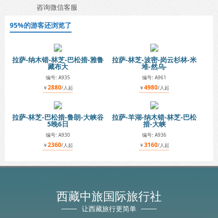
咨询微信客服
95%的游客还浏览了
拉萨-纳木错-林芝-巴松措-雅鲁
拉萨-林芝-波密-岗云杉林-米
藏布大
堆-然乌-
编号: A935
编号: A961
2880
4980
￥
/人起
￥
/人起
拉萨-林芝-巴松措-鲁朗-大峡谷
拉萨-羊湖-纳木错-林芝-巴松
5晚6日
措-大峡
编号: A930
编号: A936
2360
3160
￥
/人起
￥
/人起
西藏中旅国际旅行社
让西藏旅行更简单