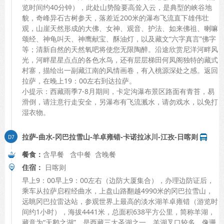
览时间约40分钟），此处山势险要高耸入云，是典型的峡谷地
貌，奇峰异石古树参天，落差近200米的瀑布飞流直下雄伟壮
观，山崖天然形成的大佛、女神、观音、护法、如来佛祖、喇嘛
颂经、神龟叫天、神鹰献宝、酥油灯，以及藏文“六字真言”佛字
等；清新自然的天然氧吧将使您无限陶醉。沿途欣赏尼洋河畔风
光，河畔星星点点的各色水鸟，还有层层梯田何凤阁独特的藏式
村寨，描绘出一副藏江南的风情画卷，有入桃源深处之感。返回
拉萨，在晚上19：00左右到达拉萨。
小提示：西藏雨季7-8月期间，卡定沟瀑布景区路面有青苔，易
滑倒，请注意行走安全，另瀑布有飞流溅水，请勿戏水，以免打
湿衣物。
拉萨-曲水-冈巴拉雪山-羊卓雍错-卡诺拉冰川-江孜-日喀则
餐食：
含早餐 含中餐 含晚餐
住宿：
日喀则
早上9：00早上9：00左右（边防大厦集合），办理边防证后，
乘车从拉萨启程经曲水，上盘山路翻越4990米的冈巴拉雪山，
远眺冈巴拉雷达站，参观世界上最高的淡水湖羊卓雍错（游览时
间约1小时），海拔4441米，总面积638平方公里，简称羊湖，
藏意为“天鹅之湖”，是西藏三大圣湖之一，羊湖叉口较多，像珊