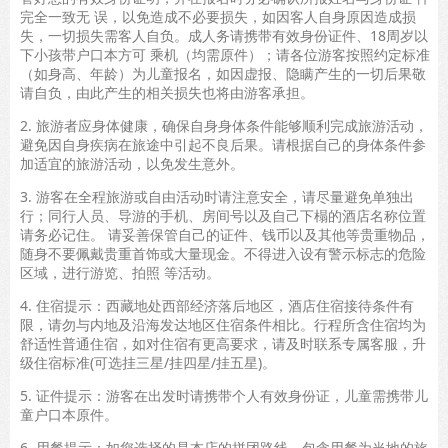
完全一致无 误，以免造成不必要损失，如因客人自身原因造成损
失，一切损失需客人自负。成人务请携带有效身份证件、18周岁以
下小孩带户口本方可 乘机（均需原件）；请各位游客按照约定标准
（如身高、年龄）为儿童报名，如因虚报、隐瞒产生的一切后果敬
请自负，由此产生的相关损失也将由游客承担。
2. 旅游者应身体健康，确保自身身体条件能够顺利完成旅游活动，
避免因自身疾病在旅途中引起不良后果。请根据自己的身体条件参
加适宜的旅游活动，以免发生意外。
3. 游客在全程旅游或自由活动时请注意安全，请尽量避免单独出
行；同行人员、导游的手机、房间号以及自己下榻的酒店名称位置
请务必记住。 请妥善保管自己的证件、钱币以及其他等贵重物品，
随身不要佩戴贵重首饰或大量现金。不得进入设有警示标志的危险
区域，进行游览、拍照 等活动。
4. 住宿提示：西藏地处西部经济落后地区，酒店住宿接待条件有
限，请勿与内地及沿海发达地区住宿条件相比。行程所含住宿均为
舒适性普通住宿，如对住宿有更高要求，请及时联系专属客服，升
级住宿标准(可选挂三星/挂四星/挂五星)。
5. 证件提示：游客在出发时请携带个人有效身份证，儿童需携带儿
童户口本原件。
6. 用餐提示：如您选择的是本店的拼团路线，包含用餐为当地的旅