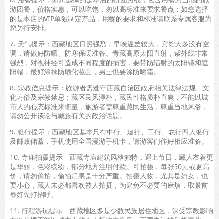
游团餐，价格实惠，可以吃饱，勿以高标准来要求餐点；如您选择
的是本店的VIP单独制定产品，用餐的要求和标准请联系专属客服为
您另行安排。
7. 天气提示：西藏地区日照强烈，早晚温差较大，宾馆大多没有空
调，请做好防晒、防寒保暖准备。青藏高原太阳直射，紫外线非常
强烈，对视神经可造成不同程度的损害，要带防辐射的太阳镜和遮
阳帽，最好涂抹防晒化妆品，男士也要涂防晒霜。
8. 宗教信息提示：旅游者需遵守西藏自治区政府相关法律法规、文
化习俗及宗教禁忌；藏区民风淳朴，藏民性格质朴直爽，不能以城
市人的心态标准来衡量，旅游者需尊重藏民生活，尊重当地风俗，
请勿公开谈论与藏族有关的政治话题。
9. 银行提示：西藏地区基本只有中行、建行、工行、农行四大银行
及邮政储蓄，手机使用全国漫游手机卡，请游客们作好相应准备。
10. 寺庙拍摄提示：西藏寺庙建筑风格独特，遇上节日，藏人衣着更
是华丽，色彩缤纷，部分地方注明付款。可拍摄，每张50元或更高
价，请勿偷拍，偷拍后果是十分严重。拍摄人物，尤其是妇女，也
要小心，藏人未必都喜欢被人拍摄，为避免不必要的麻烦，取景前
最好先打招呼。
11. 行程游玩提示：西藏地区多是少数民族居住地区，深受宗教影响