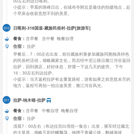
00左右到达日喀则。
小提示：早晨的珠峰日出，在绒布寺附近是最佳的拍摄地点，起
个早床会收获意想不到的美景。
日喀则-318国道-藏族民俗村-拉萨[旅游车]
餐食：
含早餐 含中餐 晚餐自理
住宿：
拉萨
早餐后，7：00左右出发，前往藏族村寨参加藏族同胞独具特色
的民俗村活动，领略藏家文化，而后经中尼公路沿雅江河谷返回
拉萨，回到酒店，好好休息，舒缓一下这几天的疲劳。 下午
16：30左右到达拉萨。
小提示：当天返程拉萨有走重复路程，游客如果之前意犹未尽的
地方，返程可再拍一拍沿途美景，雅江河谷风光。
拉萨-纳木错-拉萨
餐食：
含早餐 中餐自理 晚餐自理
住宿：
拉萨
清晨7：00左右（布达拉宫白塔统一集合）出发，驱车经过藏北
的大草原，领略五彩经幡飘荡，驰骋于青藏公路，翻越海拔