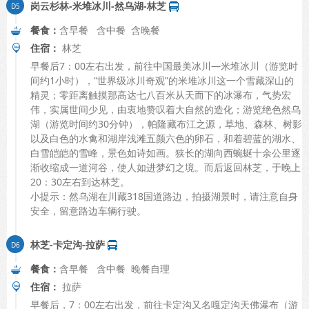
岗云杉林-米堆冰川-然乌湖-林芝
餐食：
含早餐 含中餐 含晚餐
住宿：
林芝
早餐后7：00左右出发，前往中国最美冰川—米堆冰川（游览时
间约1小时），“世界级冰川奇观”的米堆冰川这一个雪藏深山的
精灵；零距离触摸那高达七八百米从天而下的冰瀑布，气势宏
伟，实属世间少见，由衷地赞叹着大自然的造化；游览绝色然乌
湖（游览时间约30分钟），帕隆藏布江之源，草地、森林、树影
以及白色的水禽和湖岸浅滩五颜六色的卵石，和着碧蓝的湖水、
白雪皑皑的雪峰，景色如诗如画。狭长的湖向西蜿蜒十余公里逐
渐收缩成一道河谷，使人如进梦幻之境。而后返回林芝，于晚上
20：30左右到达林芝。
小提示：然乌湖在川藏318国道路边，拍摄湖景时，请注意自身
安全，留意路边车辆行驶。
林芝-卡定沟-拉萨
餐食：
含早餐 含中餐 晚餐自理
住宿：
拉萨
早餐后，7：00左右出发，前往卡定沟又名嘎定沟天佛瀑布（游