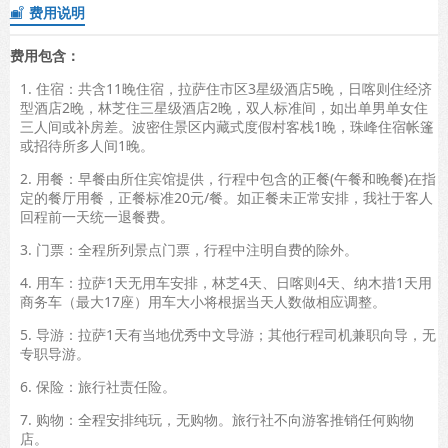
费用说明

费用包含：
1. 住宿：共含11晚住宿，拉萨住市区3星级酒店5晚，日喀则住经济
型酒店2晚，林芝住三星级酒店2晚，双人标准间，如出单男单女住
三人间或补房差。波密住景区内藏式度假村客栈1晚，珠峰住宿帐篷
或招待所多人间1晚。
2. 用餐：早餐由所住宾馆提供，行程中包含的正餐(午餐和晚餐)在指
定的餐厅用餐，正餐标准20元/餐。如正餐未正常安排，我社于客人
回程前一天统一退餐费。
3. 门票：全程所列景点门票，行程中注明自费的除外。
4. 用车：拉萨1天无用车安排，林芝4天、日喀则4天、纳木措1天用
商务车（最大17座）用车大小将根据当天人数做相应调整。
5. 导游：拉萨1天有当地优秀中文导游；其他行程司机兼职向导，无
专职导游。
6. 保险：旅行社责任险。
7. 购物：全程安排纯玩，无购物。旅行社不向游客推销任何购物
店。