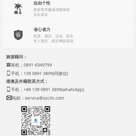
自由个性

根据需求极速调整路线
说走就走
省心省力

机票、酒店、活动、租车
专人预定，锁定稀缺资源
旅游顾问：
座机：0891-6349799

手机：139 0891 3899(同微信)

港澳及外籍联系方式：
手机：+86 139 0891 3899(whatsApp)

电邮：
service@xzcits.com
