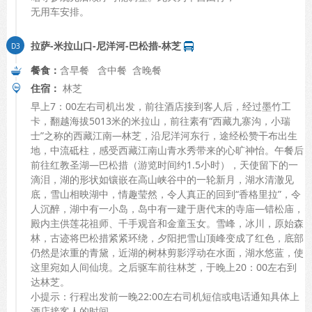
无用车安排。
拉萨-米拉山口-尼洋河-巴松措-林芝
餐食：
含早餐 含中餐 含晚餐
住宿：
林芝
早上7：00左右司机出发，前往酒店接到客人后，经过墨竹工
卡，翻越海拔5013米的米拉山，前往素有“西藏九寨沟，小瑞
士”之称的西藏江南—林芝，沿尼洋河东行，途经松赞干布出生
地，中流砥柱，感受西藏江南山青水秀带来的心旷神怡。午餐后
前往红教圣湖—巴松措（游览时间约1.5小时），天使留下的一
滴泪，湖的形状如镶嵌在高山峡谷中的一轮新月，湖水清澈见
底，雪山相映湖中，情趣莹然，令人真正的回到“香格里拉”，令
人沉醉，湖中有一小岛，岛中有一建于唐代末的寺庙—错松庙，
殿内主供莲花祖师、千手观音和金童玉女。雪峰，冰川，原始森
林，古迹将巴松措紧紧环绕，夕阳把雪山顶峰变成了红色，底部
仍然是浓重的青黛，近湖的树林剪影浮动在水面，湖水悠蓝，使
这里宛如人间仙境。之后驱车前往林芝，于晚上20：00左右到
达林芝。
小提示：行程出发前一晚22:00左右司机短信或电话通知具体上
酒店接客人的时间。