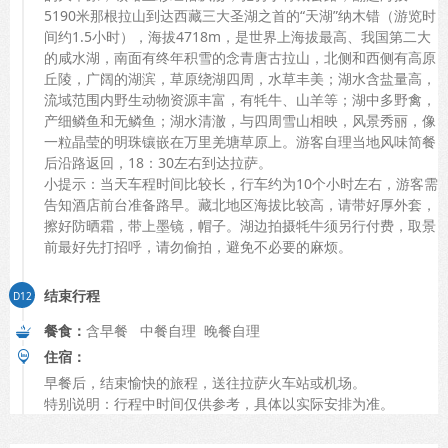
5190米那根拉山到达西藏三大圣湖之首的“天湖”纳木错（游览时
间约1.5小时），海拔4718m，是世界上海拔最高、我国第二大
的咸水湖，南面有终年积雪的念青唐古拉山，北侧和西侧有高原
丘陵，广阔的湖滨，草原绕湖四周，水草丰美；湖水含盐量高，
流域范围内野生动物资源丰富，有牦牛、山羊等；湖中多野禽，
产细鳞鱼和无鳞鱼；湖水清澈，与四周雪山相映，风景秀丽，像
一粒晶莹的明珠镶嵌在万里羌塘草原上。游客自理当地风味简餐
后沿路返回，18：30左右到达拉萨。
小提示：当天车程时间比较长，行车约为10个小时左右，游客需
告知酒店前台准备路早。藏北地区海拔比较高，请带好厚外套，
擦好防晒霜，带上墨镜，帽子。湖边拍摄牦牛须另行付费，取景
前最好先打招呼，请勿偷拍，避免不必要的麻烦。
结束行程
餐食：
含早餐 中餐自理 晚餐自理
住宿：
早餐后，结束愉快的旅程，送往拉萨火车站或机场。
特别说明：行程中时间仅供参考，具体以实际安排为准。