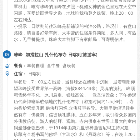
罩群山，唯有珠峰的顶峰在夕照下犹如女神的金色皇冠在天空中
闪耀，享受雄踞世界之巅，地球唯我独尊之殊荣。晚上20：00
左右到达。
小提示：日喀则前往珠峰是新铺设的柏油公路，路况佳，有盘山
路段，请自备好晕车药。大本营的住宿条件简陋，多人间，有热
水，无早餐提供。珠峰大本营脚下有家邮局，可寄明信片。
珠峰--加措拉山-扎什伦布寺-日喀则[旅游车]
餐食：
早餐自理 含中餐 含晚餐
住宿：
日喀则
早餐后，7：00左右出发，当群峰还在黎明中沉睡，迎着朝阳仰
望珠峰接受世界第一高峰（海拔8844.43米）灵魂的洗礼，峰顶
积雪终年不化、冰川悬垂、银峰高耸，一派圣洁景象；下午参观
历代班禅喇嘛驻锡地的扎什伦布寺（游览时间约1.5小时），寺
内香炉紫烟升腾,供佛灯闪烁,众佛尊容各异。大殿里僧侣诵经井
然有序；佛像前，信徒顶礼膜拜。五百多年来，吸引着众多国内
外佛教信徒、游人的朝拜、观瞻。寺内供奉有世界上最大的室内
铜坐佛像强巴佛，于1914年由第九世班禅曲吉尼玛主持兴建，
珍藏有金粉书写的佛经《甘珠尔》和《丹珠尔》等，在晚上20：