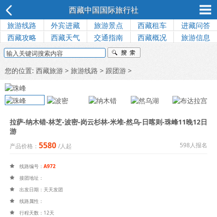
西藏中国国际旅行社
旅游线路
外宾进藏
旅游景点
西藏租车
进藏问答
西藏攻略
西藏天气
交通指南
西藏概况
旅游信息
您的位置:
西藏旅游
>
旅游线路
>
跟团游
>
拉萨-纳木错-林芝-波密-岗云杉林-米堆-然乌-日喀则-珠峰11晚12日
游
5580
598人报名
产品价格：
/人起
线路编号：
A972

接团地址：

出发日期：天天发团

线路属性：

行程天数：12天
