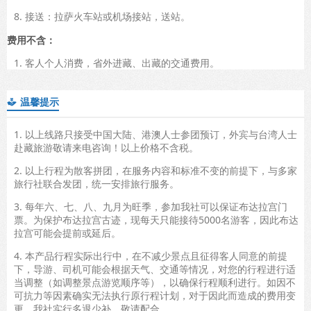
8. 接送：拉萨火车站或机场接站，送站。
费用不含：
1. 客人个人消费，省外进藏、出藏的交通费用。
温馨提示

1. 以上线路只接受中国大陆、港澳人士参团预订，外宾与台湾人士
赴藏旅游敬请来电咨询！以上价格不含税。
2. 以上行程为散客拼团，在服务内容和标准不变的前提下，与多家
旅行社联合发团，统一安排旅行服务。
3. 每年六、七、八、九月为旺季，参加我社可以保证布达拉宫门
票。为保护布达拉宫古迹，现每天只能接待5000名游客，因此布达
拉宫可能会提前或延后。
4. 本产品行程实际出行中，在不减少景点且征得客人同意的前提
下，导游、司机可能会根据天气、交通等情况，对您的行程进行适
当调整（如调整景点游览顺序等），以确保行程顺利进行。如因不
可抗力等因素确实无法执行原行程计划，对于因此而造成的费用变
更，我社实行多退少补，敬请配合。。