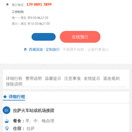
139 0891 3899

预订电话：
工作时间
周一～周五 早9:00-晚22:30
周六～周日 早10:30-晚21:00
在线预订
西藏国旅 · 定制旅行
不跟团不自助，让旅行更省心

详细行程
费用说明
温馨提示
注意事项
友情提示
退改规则
保险说明
详细行程

拉萨火车站或机场接团
餐食：
早、中、晚自理
住宿：
拉萨