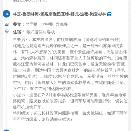
林芝-鲁朗林海-远观南迦巴瓦峰-排龙-波密-岗云杉林
餐食：
含早餐 含中餐 含晚餐
住宿：
藏式度假村客栈
早餐后7：00左右出发，前往鲁朗林海（游览时间约30分钟），
此地是远观南迦巴瓦峰的最佳点之一，是一处云山雾海里的森
林，有"叫人不想家的"的美誉，整个景点如诗如画，周边雪山林
立，沟内森林葱笼，林间还有整齐如人工修剪般的草甸。沿帕隆
藏布江亚热带河谷丛林，排龙门巴民族乡，通麦天险前往“西藏
瑞士”波密。到达中国十大最美森林之一的岗云杉林景区（游览
时间约3小时），纯度100%的自然风光，享受没有一丝丝尘埃的
空气。电影《荒野猎人》中的原始森林景观，在此时随处可见。
下午17：30左右可到达岗云杉林。
小提示：波密在7~8月雨季易泥石流等自然灾害，近两年当地修
路频繁，路况较以前改善很多，但行车尽可能缓慢行驶，切勿催
促司机加快开车。
特别赠送：岗云杉林景区内藏装拍照、篝火跳锅庄（如遇下雨等
不可抗力因素，则取消篝火赠送）