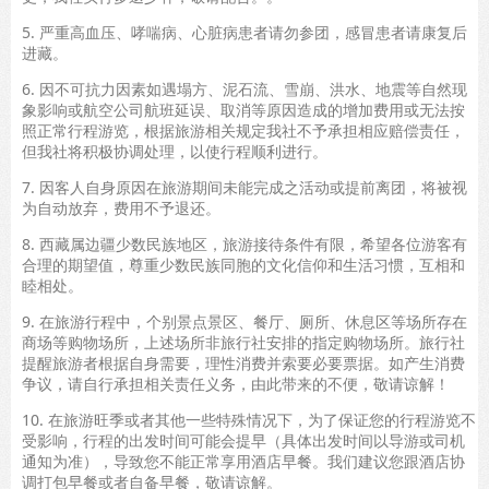
5. 严重高血压、哮喘病、心脏病患者请勿参团，感冒患者请康复后
进藏。
6. 因不可抗力因素如遇塌方、泥石流、雪崩、洪水、地震等自然现
象影响或航空公司航班延误、取消等原因造成的增加费用或无法按
照正常行程游览，根据旅游相关规定我社不予承担相应赔偿责任，
但我社将积极协调处理，以使行程顺利进行。
7. 因客人自身原因在旅游期间未能完成之活动或提前离团，将被视
为自动放弃，费用不予退还。
8. 西藏属边疆少数民族地区，旅游接待条件有限，希望各位游客有
合理的期望值，尊重少数民族同胞的文化信仰和生活习惯，互相和
睦相处。
9. 在旅游行程中，个别景点景区、餐厅、厕所、休息区等场所存在
商场等购物场所，上述场所非旅行社安排的指定购物场所。旅行社
提醒旅游者根据自身需要，理性消费并索要必要票据。如产生消费
争议，请自行承担相关责任义务，由此带来的不便，敬请谅解！
10. 在旅游旺季或者其他一些特殊情况下，为了保证您的行程游览不
受影响，行程的出发时间可能会提早（具体出发时间以导游或司机
通知为准），导致您不能正常享用酒店早餐。我们建议您跟酒店协
调打包早餐或者自备早餐，敬请谅解。